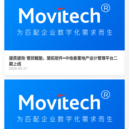
提质提效·管控赋能，盟拓软件×中信泰富地产设计管理平台二
期上线
2026-05-27